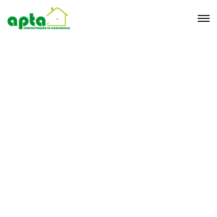
Portfolio Single
23 de janeiro de 2020
Home
Portfolio Archive
Sed auctor porta